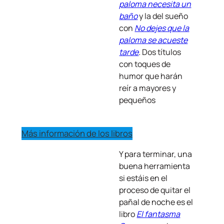
paloma necesita un
baño
y la del sueño
con
No dejes que la
paloma se acueste
tarde
.
Dos títulos
con toques de
humor que harán
reír a mayores y
pequeños
Más información de los libros
Y para terminar, una
buena herramienta
si estáis en el
proceso de quitar el
pañal de noche es el
libro
El fantasma