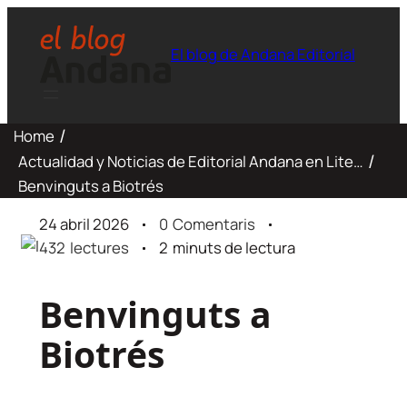
El blog de Andana Editorial
Home
Actualidad y Noticias de Editorial Andana en Literatura, Infantil y Juvenil
Benvinguts a Biotrés
24 abril 2026
0
Comentaris
432
lectures
2
minuts de lectura
Benvinguts a
Biotrés