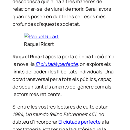
descobrisca que hi ha altres maneres de
relacionar-se, de viure i de morir. Serà llavors
quan es posen en dubte les certeses més
profundes d’aquesta societat.
Raquel Ricart
Raquel Ricart
aposta per la ciència ficció amb
la novel·la
El ciutadà perfecte
, on explora els
límits del poder i les llibertats individuals. Una
obra transversal per a tots els públics, capaç
de seduir tant als amants del gènere com als
lectors més reticents.
Si entre les vostres lectures de culte estan
1984
,
Un mundo feliz
o
Fahrenheit 451
, no
dubteu d’incorporar
El ciutadà perfecte
a la
prestatgeria. Potser siga la distòpia que la