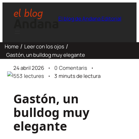
El blog de Andana Editorial
Home
Leer con los ojos
Gastón, un bulldog muy elegante
24 abril 2026
0
Comentaris
553
lectures
3
minuts de lectura
Gastón, un
bulldog muy
elegante