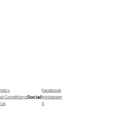
Policy
Facebook
Social
nd Conditions
Instagram
 Us
X