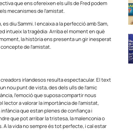
pectiva que ens ofereixen els ulls de Fred podem
 els mecanismes de l’amistat.
, es diu Sammi. I encaixa a la perfecció amb Sam,
red intueix la tragèdia: Arriba el moment en què
t moment, la història ens presenta un gir inesperat
l concepte de l’amistat.
s creadors irlandesos resulta espectacular. El text
un nou punt de vista, des dels ulls de l’amic
a infància, l’emoció que suposa compartir nous
lector a valorar la importància de l’amistat,
 infància que estan plenes de confiança i
dre que pot arribar la tristesa, la malenconia o
. A la vida no sempre és tot perfecte, i cal estar