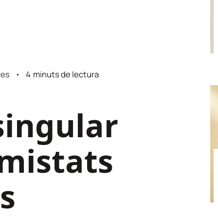
res
4
minuts de lectura
ingular
amistats
s