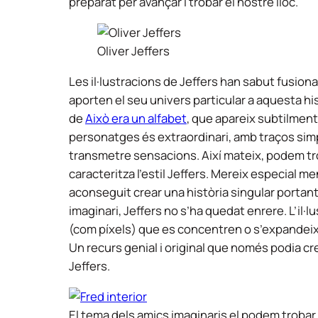
preparat per avançar i trobar el nostre lloc.
Oliver Jeffers
Les il·lustracions de Jeffers han sabut fusionar
aporten el seu univers particular a aquesta hi
de
Això era un alfabet
, que apareix subtilment 
personatges és extraordinari, amb traços sim
transmetre sensacions. Així mateix, podem trob
caracteritza l’estil Jeffers. Mereix especial me
aconseguit crear una història singular portant e
imaginari, Jeffers no s’ha quedat enrere. L’il·l
(com píxels) que es concentren o s’expandeixen
Un recurs genial i original que només podia cr
Jeffers.
El tema dels amics imaginaris el podem trobar 