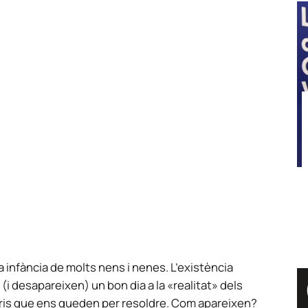
a infància de molts nens i nenes. L’existència
i desapareixen) un bon dia a la «realitat» dels
ris que ens queden per resoldre. Com apareixen?