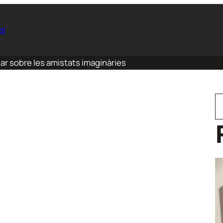
al
ar sobre les amistats imaginàries