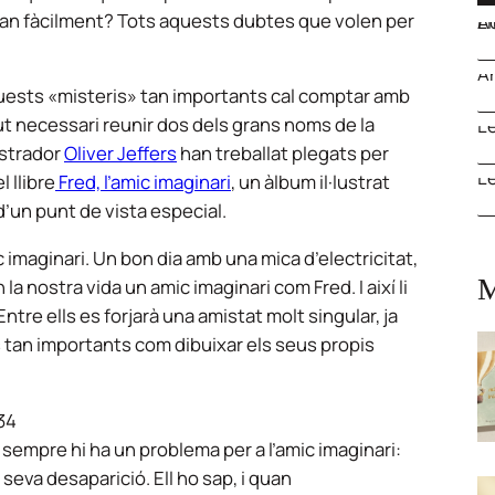
tan fàcilment? Tots aquests dubtes que volen per
Actua
A
uests «misteris» tan importants cal comptar amb
ut necessari reunir dos dels grans noms de la
Le
·lustrador
Oliver Jeffers
han treballat plegats per
Le
 llibre
Fred, l’amic imaginari
, un àlbum il·lustrat
d’un punt de vista especial.
c imaginari. Un bon dia amb una mica d’electricitat,
M
 la nostra vida un amic imaginari com Fred. I així li
ntre ells es forjarà una amistat molt singular, ja
 tan importants com dibuixar els seus propis
 sempre hi ha un problema per a l’amic imaginari:
seva desaparició. Ell ho sap, i quan