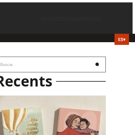
Inicio
contacto
andana.net
ES
▾
Recents