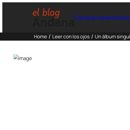
El blog de Andana Editori
Home
Leer con los ojos
Un àlbum singul