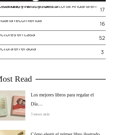
lidad y Noticias de Editorial Andana en Literatura, Infantil y Juvenil
17
ndana recomienda
16
ctores en casa
52
ctura en el aula
3
ost Read
Los mejores libros para regalar el
Día…
3 meses atrás
Cómo elegir el primer libro ilustrado