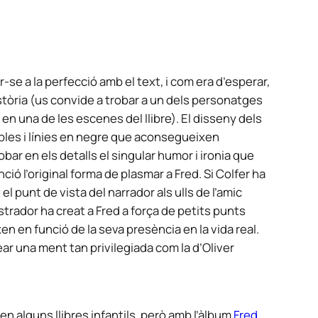
-se a la perfecció amb el text, i com era d’esperar,
stòria (us convide a trobar a un dels personatges
en una de les escenes del llibre). El disseny dels
ples i línies en negre que aconsegueixen
ar en els detalls el singular humor i ironia que
nció l’original forma de plasmar a Fred. Si Colfer ha
l punt de vista del narrador als ulls de l’amic
ustrador ha creat a Fred a força de petits punts
 en funció de la seva presència en la vida real.
ear una ment tan privilegiada com la d’Oliver
en alguns llibres infantils, però amb l’àlbum
Fred,