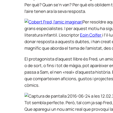
Per què? Quan se’n van? Per què els oblidem 
l’aire tenen ara la seva resposta.
Per resoldre aq
grans especialistes. I per aquest motiu ha sig
literatura infantil. L’escriptor
Eoin Colfer
i l’il
donar resposta a aquests dubtes, i han creat el
magnífic que aborda el tema de l’amistat, des 
El protagonista d’aquest llibre és Fred, un ami
o de sort, o fins i tot de màgia, pot aparèixer en
passa a Sam, el nen «real» d’aquesta història. E
que comparteixen aficions, gustos i projectes
còmics.
Tot sembla perfecte. Però, tal com ja sap Fred,
Que aparegui un nou amic real que provoqui la 