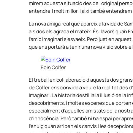
mirem aquesta situació des de l’original pers
entendre’l molt millor, i així també entendrem
La nova amiga real que apareix a la vida de Sam
als dos els agrada el mateix. És llavors quan F
l’amic imaginari s’esvaeix. Però just en aques
que ens portarà a tenir una nova visió sobre e
Eoin Colfer
El treball en col·laboració d’aquests dos gran
de Colfer ens convida a veure la realitat des d’
imaginari. La història destil·la la il·lusió de l
descobriments, i moltes escenes que porten el 
especialment d’aquelles amistats de la nostra
d’innocència. Però també hi ha espai per apren
l’enuig quan arriben els canvis i les decepcions