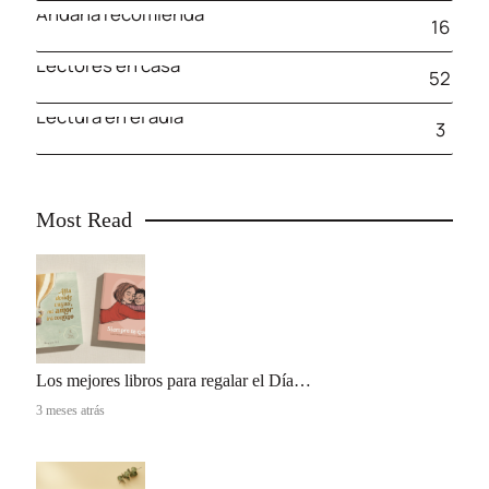
Andana recomienda
16
Lectores en casa
52
Lectura en el aula
3
Most Read
Los mejores libros para regalar el Día…
3 meses atrás