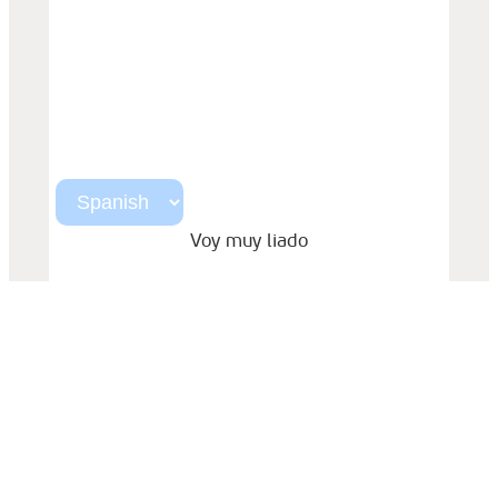
Voy muy liado
Para los que llevan años sin tiempo para lo que
importa.
Oliver Jeffers