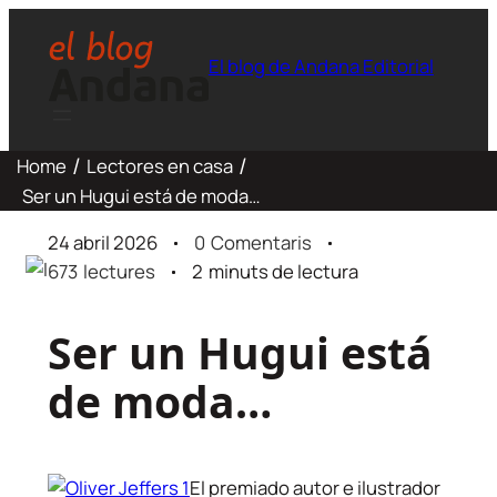
El blog de Andana Editorial
Home
Lectores en casa
Ser un Hugui está de moda…
24 abril 2026
0
Comentaris
673
lectures
2
minuts de lectura
Ser un Hugui está
de moda…
El premiado autor e ilustrador