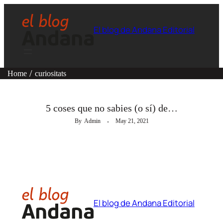
El blog de Andana Editorial
Home
curiositats
LEER CON LOS OJOS
5 coses que no sabies (o sí) de…
By
Admin
May 21, 2021
El blog de Andana Editorial