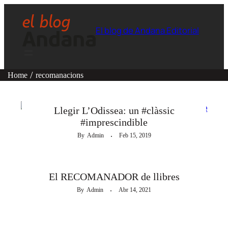
El blog de Andana Editorial
Home
recomanacions
LEER CON LOS OJOS
Llegir L’Odissea: un #clàssic
#imprescindible
By
Admin
Feb 15, 2019
LEER CON LOS OJOS
El RECOMANADOR de llibres
By
Admin
Abr 14, 2021